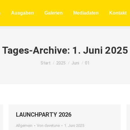
s
Ausgaben
Galerien
Mediadaten
Kontakt
Tages-Archive:
1. Juni 2025
Sie befinden sich hier:
Start
2025
Juni
01
LAUNCHPARTY 2026
Allgemein
Von
davetune
1. Juni 2025