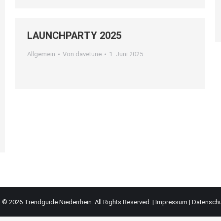
LAUNCHPARTY 2025
Allgemein
Von
davetune
1. Juni 2025
© 2026 Trendguide Niederrhein. All Rights Reserved. |
Impressum
|
Datensch