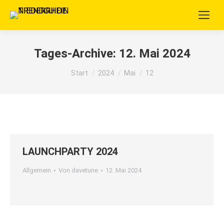
Tages-Archive:
12. Mai 2024
Sie befinden sich hier:
Start
2024
Mai
12
LAUNCHPARTY 2024
Allgemein
Von
davetune
12. Mai 2024