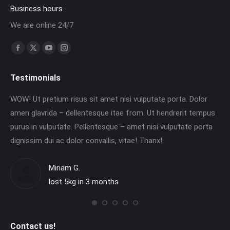
Business hours
We are online 24/7
Finden Sie uns auf:
Facebook
X
YouTube
Instagram
page
page
page
page
Testimonials
opens
opens
opens
opens
in
in
in
in
m.
WOW! Ut pretium risus sit amet nisi vulputate porta. Dolor
Ut
new
new
new
new
amen glavrida – dellentesque itae from. Ut hendrerit tempus
dig
window
window
window
window
is
purus in vulputate. Pellentesque – amet nisi vulputate porta
tin
dignissim dui ac dolor convallis, vitae! Thanx!
et
Miriam G.
lost 5kg in 3 months
Contact us!