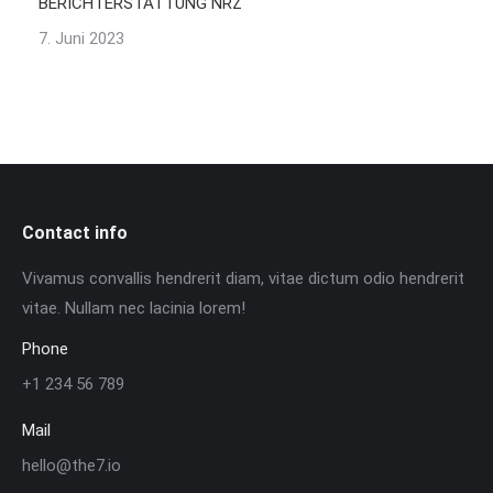
BERICHTERSTATTUNG NRZ
7. Juni 2023
Contact info
Vivamus convallis hendrerit diam, vitae dictum odio hendrerit
vitae. Nullam nec lacinia lorem!
Phone
+1 234 56 789
Mail
hello@the7.io