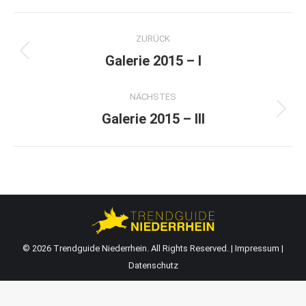
Album-
ZURÜCK
Navigation
Vorheriges
Galerie 2015 – I
Album:
NÄCHSTES
Nächstes
Galerie 2015 – III
Album:
© 2026 Trendguide Niederrhein. All Rights Reserved. |
Impressum
|
Datenschutz